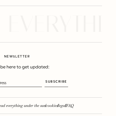
ERYTHING U
NEWSLETTER
be here to get updated:
SUBSCRIBE
ead everything under the sun
cookies
legal
FAQ