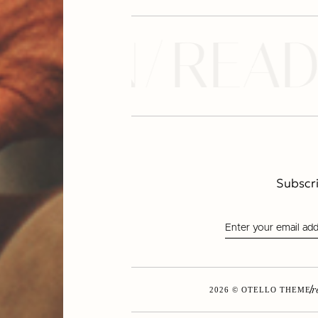
N/READ EV
Subscri
r
2026 © OTELLO THEME