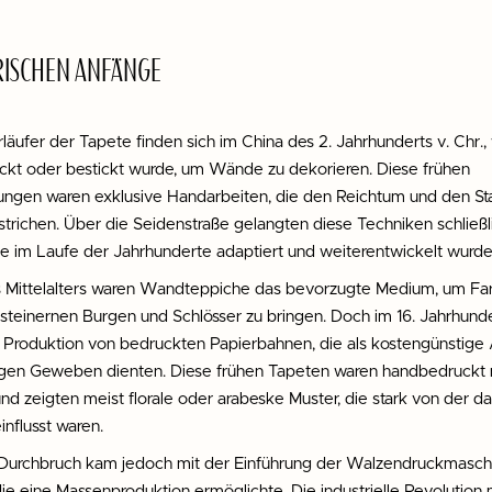
RISCHEN ANFÄNGE
läufer der Tapete finden sich im China des 2. Jahrhunderts v. Chr.
ckt oder bestickt wurde, um Wände zu dekorieren. Diese frühen
gen waren exklusive Handarbeiten, die den Reichtum und den Stat
strichen. Über die Seidenstraße gelangten diese Techniken schließl
e im Laufe der Jahrhunderte adaptiert und weiterentwickelt wurde
 Mittelalters waren Wandteppiche das bevorzugte Medium, um Fa
steinernen Burgen und Schlösser zu bringen. Doch im 16. Jahrhund
e Produktion von bedruckten Papierbahnen, die als kostengünstige 
igen Geweben dienten. Diese frühen Tapeten waren handbedruckt 
nd zeigten meist florale oder arabeske Muster, die stark von der 
nflusst waren.
 Durchbruch kam jedoch mit der Einführung der Walzendruckmaschi
die eine Massenproduktion ermöglichte. Die industrielle Revolution