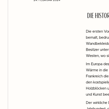
DIE HISTO
Die ersten Vor
bemalt, bedru
Wandbekleidun
Besitzer unter
Westen, wo si
Im Europa des
Wärme in die 
Frankreich di
den kostspiel
Holzblöcken u
und Kunst beei
Der wirkliche
Jahrhundert, 