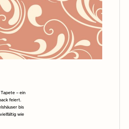
 Tapete – ein
ack feiert.
lshäuser bis
elfältig wie