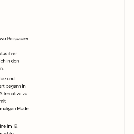
, wo Reispapier
us ihrer
ich in den
n.
rbe und
ert begann in
Alternative zu
mit
damaligen Mode
ne im 19.
 machte